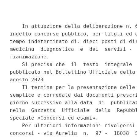
    In attuazione della deliberazione n. 6
indetto concorso pubblico, per titoli ed e
tempo indeterminato di: dieci posti di dir
medicina  diagnostica  e  dei  servizi -  
rianimazione. 

    Si precisa che  il  testo  integrale  
pubblicato nel Bollettino Ufficiale della 
agosto 2023. 

    Il termine per la presentazione delle 
semplice e corredate dai documenti prescri
giorno successivo alla data  di  pubblicaz
nella  Gazzetta  Ufficiale  della  Repubbl
speciale «Concorsi ed esami». 

    Per ulteriori informazioni rivolgersi 
concorsi - via Aurelia  n.  97 -  18038  S