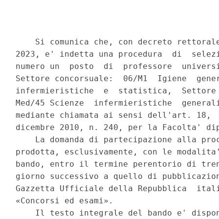
    Si comunica che, con decreto rettorale
2023, e' indetta una procedura  di  selezi
numero un  posto  di  professore  universi
Settore concorsuale:  06/M1  Igiene  gener
infermieristiche  e  statistica,  Settore 
Med/45 Scienze  infermieristiche  generali
mediante chiamata ai sensi dell'art. 18,  
dicembre 2010, n. 240, per la Facolta' dip
    La domanda di partecipazione alla proc
prodotta, esclusivamente, con le modalita'
bando, entro il termine perentorio di tren
giorno successivo a quello di pubblicazion
Gazzetta Ufficiale della Repubblica  itali
«Concorsi ed esami». 

    Il testo integrale del bando e' dispon