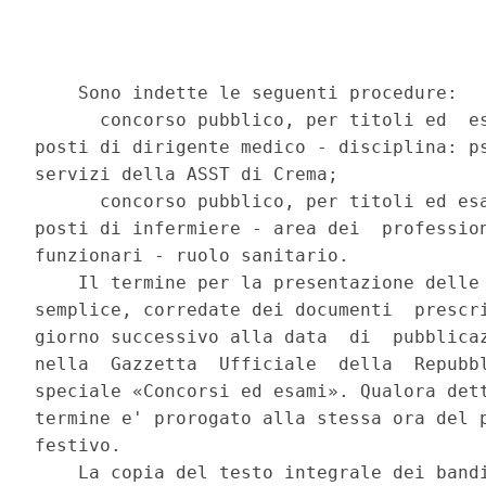
    Sono indette le seguenti procedure: 

      concorso pubblico, per titoli ed  es
posti di dirigente medico - disciplina: ps
servizi della ASST di Crema; 

      concorso pubblico, per titoli ed esa
posti di infermiere - area dei  profession
funzionari - ruolo sanitario. 

    Il termine per la presentazione delle 
semplice, corredate dei documenti  prescri
giorno successivo alla data  di  pubblicaz
nella  Gazzetta  Ufficiale  della  Repubbl
speciale «Concorsi ed esami». Qualora dett
termine e' prorogato alla stessa ora del p
festivo. 

    La copia del testo integrale dei bandi