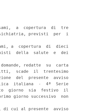
ami,  a  copertura  di  tre

ichiatria, previsti  per  i

mi, a  copertura  di  dieci

isti  della  salute  e  dei

domande, redatte  su  carta

tti,  scade  il  trentesimo

ione  del  presente  avviso

ica  italiana  -  4ª  Serie

o  giorno  sia  festivo  il

rimo giorno successivo  non

 di cui al presente  avviso
