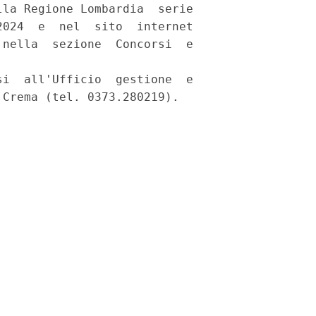
la Regione Lombardia  serie

024  e  nel  sito  internet

nella  sezione  Concorsi  e

i  all'Ufficio  gestione  e

Crema (tel. 0373.280219). 
