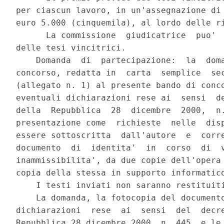
per ciascun lavoro, in un'assegnazione di 
euro 5.000 (cinquemila), al lordo delle ri
      La commissione  giudicatrice  puo'  
delle tesi vincitrici. 

    Domanda  di  partecipazione:  la  doma
concorso, redatta in  carta  semplice  sec
(allegato n. 1) al presente bando di conco
eventuali dichiarazioni rese ai  sensi  de
della  Repubblica  28  dicembre  2000,  n.
presentazione come  richieste  nelle  disp
essere sottoscritta  dall'autore  e  corre
documento  di  identita'  in  corso  di  v
inammissibilita', da due copie dell'opera 
copia della stessa in supporto informatico
    I testi inviati non saranno restituiti
    La domanda, la fotocopia del documento
dichiarazioni  rese  ai  sensi  del  decre
Repubblica 28 dicembre 2000, n. 445, e le 