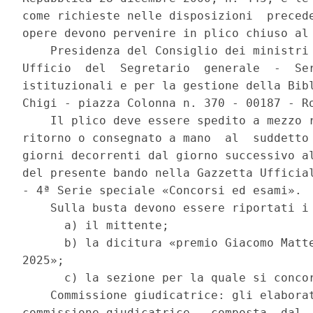
come richieste nelle disposizioni  precede
opere devono pervenire in plico chiuso al 
    Presidenza del Consiglio dei ministri 
Ufficio  del  Segretario  generale  -  Ser
istituzionali e per la gestione della Bibl
Chigi - piazza Colonna n. 370 - 00187 - Ro
    Il plico deve essere spedito a mezzo r
ritorno o consegnato a mano  al  suddetto 
giorni decorrenti dal giorno successivo al
del presente bando nella Gazzetta Ufficial
- 4ª Serie speciale «Concorsi ed esami». 

    Sulla busta devono essere riportati i 
      a) il mittente; 

      b) la dicitura «premio Giacomo Matte
2025»; 

      c) la sezione per la quale si concor
    Commissione giudicatrice: gli elaborat
commissione giudicatrice,  composta  dal  