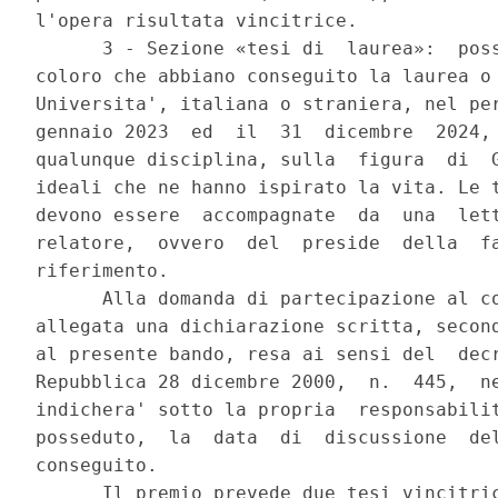
l'opera risultata vincitrice. 

      3 - Sezione «tesi di  laurea»:  poss
coloro che abbiano conseguito la laurea o 
Universita', italiana o straniera, nel per
gennaio 2023  ed  il  31  dicembre  2024, 
qualunque disciplina, sulla  figura  di  G
ideali che ne hanno ispirato la vita. Le t
devono essere  accompagnate  da  una  lett
relatore,  ovvero  del  preside  della  fa
riferimento. 

      Alla domanda di partecipazione al co
allegata una dichiarazione scritta, second
al presente bando, resa ai sensi del  decr
Repubblica 28 dicembre 2000,  n.  445,  ne
indichera' sotto la propria  responsabilit
posseduto,  la  data  di  discussione  del
conseguito. 

      Il premio prevede due tesi vincitric