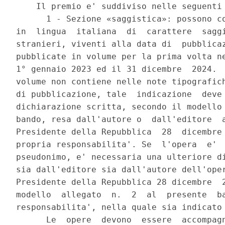
    Il premio e' suddiviso nelle seguenti 
      1 - Sezione «saggistica»: possono co
in  lingua  italiana  di  carattere  saggi
stranieri, viventi alla data di  pubblicaz
pubblicate in volume per la prima volta ne
1° gennaio 2023 ed il 31 dicembre  2024.  
volume non contiene nelle note tipografich
di pubblicazione, tale  indicazione  deve 
dichiarazione scritta, secondo il modello 
bando, resa dall'autore o  dall'editore  a
Presidente della Repubblica  28  dicembre 
propria responsabilita'. Se  l'opera  e'  
pseudonimo, e' necessaria una ulteriore di
sia dall'editore sia dall'autore dell'oper
Presidente della Repubblica 28 dicembre  2
modello  allegato  n.  2  al  presente  ba
responsabilita', nella quale sia indicato 
      Le  opere  devono  essere  accompagn