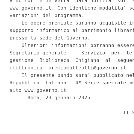
vincitori e ne verra' data notizia  sul  s
www.governo.it. Con identiche modalita' sa
variazioni del programma. 

    Le opere premiate saranno acquisite in
supporto informatico al patrimonio librari
presso la sede del Governo. 

    Ulteriori informazioni potranno essere
Segretario generale  -  Servizio  per  le 
gestione  Biblioteca  Chigiana  al  seguen
elettronica: premiomatteotti@governo.it 

    Il presente bando sara' pubblicato nel
Repubblica italiana - 4ª Serie speciale «C
sito www.governo.it 

      Roma, 29 gennaio 2025 

                                      Il S