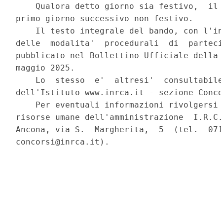
    Qualora detto giorno sia festivo,  il 
primo giorno successivo non festivo. 

    Il testo integrale del bando, con l'in
delle  modalita'  procedurali  di  parteci
pubblicato nel Bollettino Ufficiale della 
maggio 2025. 

    Lo  stesso  e'  altresi'  consultabile
dell'Istituto www.inrca.it - sezione Conco
    Per eventuali informazioni rivolgersi 
risorse umane dell'amministrazione  I.R.C.
Ancona, via S.  Margherita,  5  (tel.  071
concorsi@inrca.it). 
