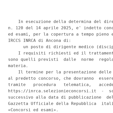
    In esecuzione della determina del dire
n. 120 del 14 aprile 2025, e' indetto conc
ed esami, per la copertura a tempo pieno e
IRCCS INRCA di Ancona di: 

      un posto di dirigente medico (discip
    I requisiti richiesti ed il trattament
sono quelli previsti  dalle  norme  regola
materia. 

    Il termine per la presentazione delle 
al predetto concorso, che dovranno  essere
tramite   procedura   telematica,   accede
https://inrca.selezionieconcorsi.it  -  sc
successivo alla data di pubblicazione  del
Gazzetta Ufficiale della Repubblica  itali
«Concorsi ed esami». 
