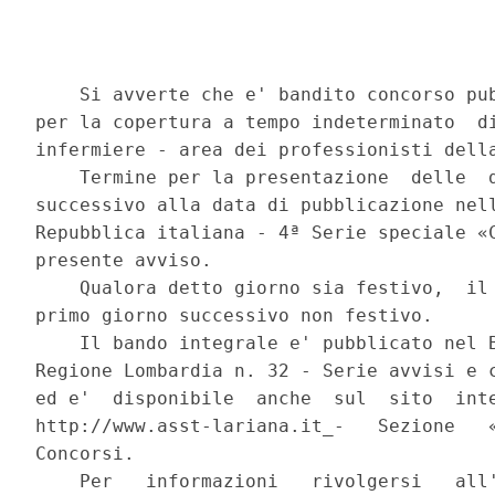
    Si avverte che e' bandito concorso pub
per la copertura a tempo indeterminato  di
infermiere - area dei professionisti della
    Termine per la presentazione  delle  d
successivo alla data di pubblicazione nell
Repubblica italiana - 4ª Serie speciale «C
presente avviso. 

    Qualora detto giorno sia festivo,  il 
primo giorno successivo non festivo. 

    Il bando integrale e' pubblicato nel B
Regione Lombardia n. 32 - Serie avvisi e c
ed e'  disponibile  anche  sul  sito  inte
http://www.asst-lariana.it_-   Sezione   «
Concorsi. 

    Per   informazioni   rivolgersi   all'