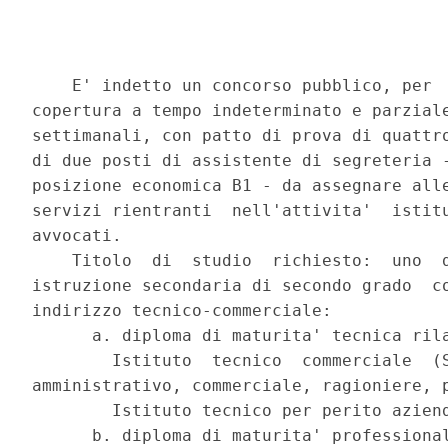
    E' indetto un concorso pubblico, per  
copertura a tempo indeterminato e parziale
settimanali, con patto di prova di quattro
di due posti di assistente di segreteria -
posizione economica B1 - da assegnare alle
servizi rientranti  nell'attivita'  istitu
avvocati. 

    Titolo  di  studio  richiesto:  uno  d
istruzione secondaria di secondo grado  co
indirizzo tecnico-commerciale: 

      a. diploma di maturita' tecnica rila
        Istituto  tecnico  commerciale  (S
amministrativo, commerciale, ragioniere, p
        Istituto tecnico per perito aziend
      b. diploma di maturita' professional