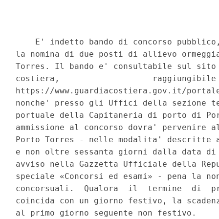
    E' indetto bando di concorso pubblico,
la nomina di due posti di allievo ormeggia
Torres. Il bando e' consultabile sul sito 
costiera,                   raggiungibile 
https://www.guardiacostiera.gov.it/portale
nonche' presso gli Uffici della sezione te
portuale della Capitaneria di porto di Por
ammissione al concorso dovra' pervenire al
Porto Torres - nelle modalita' descritte a
e non oltre sessanta giorni dalla data di 
avviso nella Gazzetta Ufficiale della Repu
speciale «Concorsi ed esami» - pena la non
concorsuali.  Qualora  il  termine  di  pr
coincida con un giorno festivo, la scadenz
al primo giorno seguente non festivo. 
