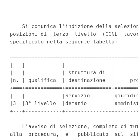
    Si comunica l'indizione della selezion
posizioni di  terzo  livello  (CCNL  lavor
specificato nella seguente tabella: 

==========================================
|   |            |               |        
|   |            | struttura di  |        
|n. | qualifica  | destinazione  |     pro
+===+============+===============+========
|   |            |Servizio       |giuridic
|3  |3° livello  |demanio        |amminist
+---+------------+---------------+--------
    L'avviso di selezione, completo di tut
alla  procedura,  e'  pubblicato  sul  sit