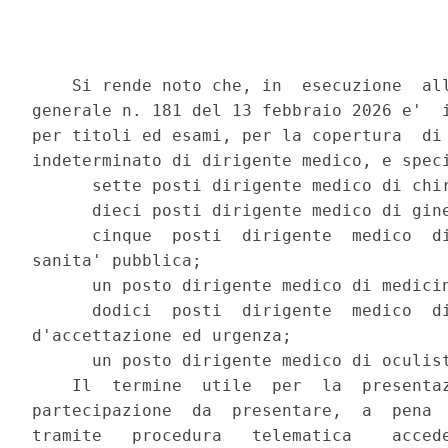
    Si rende noto che, in  esecuzione  all
generale n. 181 del 13 febbraio 2026 e'  i
per titoli ed esami, per la copertura  di 
indeterminato di dirigente medico, e speci
      sette posti dirigente medico di chir
      dieci posti dirigente medico di gine
      cinque  posti  dirigente  medico  di
sanita' pubblica; 

      un posto dirigente medico di medicin
      dodici  posti  dirigente  medico  di
d'accettazione ed urgenza; 

      un posto dirigente medico di oculist
    Il  termine  utile  per  la  presentaz
partecipazione  da  presentare,  a  pena  
tramite   procedura   telematica    accede