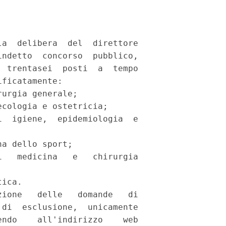
a  delibera  del  direttore

ndetto  concorso  pubblico,

 trentasei  posti  a  tempo

ficatamente: 

urgia generale; 

cologia e ostetricia; 

  igiene,  epidemiologia  e

a dello sport; 

   medicina   e   chirurgia

ica. 

ione   delle   domande   di

di  esclusione,  unicamente

ndo    all'indirizzo    web
