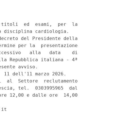
titoli  ed  esami,  per  la

 disciplina cardiologia. 

ecreto del Presidente della

rmine per la  presentazione

cessivo   alla   data    di

la Repubblica italiana - 4ª

sente avviso. 

 11 dell'11 marzo 2026. 

  al  Settore  reclutamento

scia, tel.  0303995965  dal

re 12,00 e dalle ore  14,00

it 
