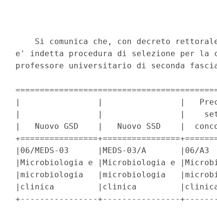
    Si comunica che, con decreto rettorale
e' indetta procedura di selezione per la c
professore universitario di seconda fascia
==========================================
|                |                |   Prec
|                |                |    set
|   Nuovo GSD    |   Nuovo SSD    |  conco
+================+================+=======
|06/MEDS-03      |MEDS-03/A       |06/A3  
|Microbiologia e |Microbiologia e |Microbi
|microbiologia   |microbiologia   |microbi
|clinica         |clinica         |clinica
+----------------+----------------+-------