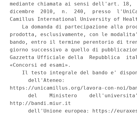
mediante chiamata ai sensi dell'art. 18,  
dicembre  2010,  n.  240,  presso  l'UniCa
Camillus International University of Healt
    La domanda di partecipazione alla proc
prodotta, esclusivamente, con le modalita'
bando, entro il termine perentorio di tren
giorno successivo a quello di pubblicazion
Gazzetta Ufficiale della  Repubblica  ital
«Concorsi ed esami». 

    Il testo integrale del bando e' dispon
      dell'Ateneo:

https://unicamillus.org/lavora-con-noi/ban
      del    Ministero    dell'universita'
http://bandi.miur.it 

      dell'Unione europea: https://euraxes