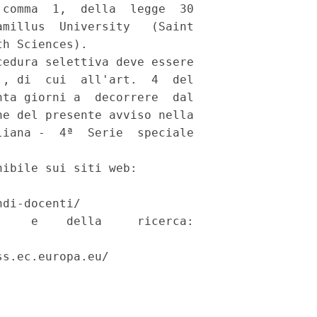
comma  1,  della  legge  30

millus  University   (Saint

h Sciences). 

edura selettiva deve essere

, di  cui  all'art.  4  del

ta giorni a  decorrere  dal

e del presente avviso nella

iana -  4ª  Serie  speciale

ibile sui siti web: 

di-docenti/ 

    e    della     ricerca:

s.ec.europa.eu/  
