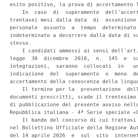
esito positivo, la prova di accertamento l
    In  caso  di  superamento  dell'accert
trentasei mesi dalla data  di  assunzione 
personale  assunto  a  tempo  determinato 
indeterminato a decorrere dalla data di su
stesso. 

    I candidati ammessi ai sensi dell'art.
legge  30  dicembre  2018,  n.  145  e  su
integrazioni,  saranno  collocati  in   un
indicazione  del  superamento  o  meno  de
accertamento della conoscenza della lingua
    Il termine per la  presentazione  dell
documenti prescritti, scade il trentesimo 
di pubblicazione del presente avviso nella
Repubblica italiana - 4ª Serie speciale «C
    Il bando del concorso di cui trattasi 
nel Bollettino Ufficiale della Regione Aut
del 14 aprile 2026  e  sul  sito  internet