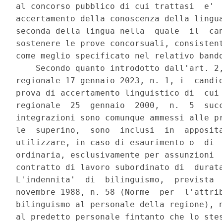
al concorso pubblico di cui trattasi  e'  
accertamento della conoscenza della lingua
seconda della lingua nella  quale  il  can
sostenere le prove concorsuali, consistent
come meglio specificato nel relativo bando
    Secondo quanto introdotto dall'art. 2,
regionale 17 gennaio 2023, n. 1, i  candid
prova di accertamento linguistico di  cui 
regionale  25  gennaio  2000,  n.  5  succ
integrazioni sono comunque ammessi alle pr
le  superino,  sono  inclusi  in  apposita
utilizzare, in caso di esaurimento o  di  
ordinaria, esclusivamente per assunzioni  
contratto di lavoro subordinato di  durata
L'indennita'  di  bilinguismo,  prevista  
novembre 1988, n. 58 (Norme  per  l'attrib
bilinguismo al personale della regione), n
al predetto personale fintanto che lo stes