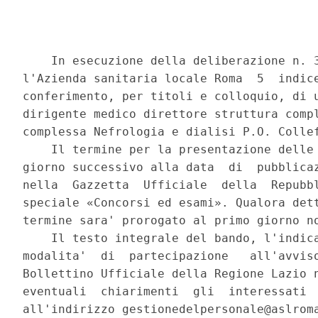
    In esecuzione della deliberazione n. 3
l'Azienda sanitaria locale Roma  5  indice
conferimento, per titoli e colloquio, di u
dirigente medico direttore struttura compl
complessa Nefrologia e dialisi P.O. Collef
    Il termine per la presentazione delle 
giorno successivo alla data  di  pubblicaz
nella  Gazzetta  Ufficiale  della  Repubbl
speciale «Concorsi ed esami». Qualora dett
termine sara' prorogato al primo giorno no
    Il testo integrale del bando, l'indica
modalita'  di  partecipazione   all'avviso
Bollettino Ufficiale della Regione Lazio n
eventuali  chiarimenti  gli  interessati  
all'indirizzo gestionedelpersonale@aslroma