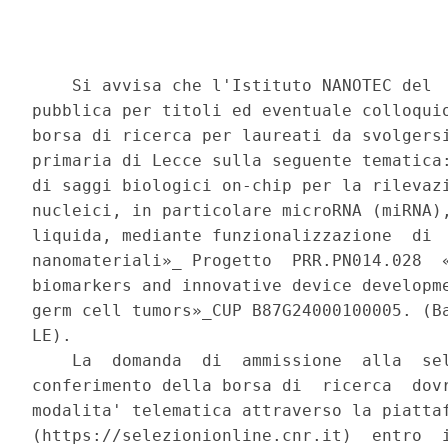
    Si avvisa che l'Istituto NANOTEC del  
pubblica per titoli ed eventuale colloquio
borsa di ricerca per laureati da svolgersi
primaria di Lecce sulla seguente tematica:
di saggi biologici on-chip per la rilevazi
nucleici, in particolare microRNA (miRNA),
liquida, mediante funzionalizzazione  di  
nanomateriali»_ Progetto  PRR.PN014.028  «
biomarkers and innovative device developme
germ cell tumors»_CUP B87G24000100005. (Ba
LE). 

    La  domanda  di  ammissione  alla  sel
conferimento della borsa di  ricerca  dovr
modalita' telematica attraverso la piattaf
(https://selezionionline.cnr.it)  entro  i