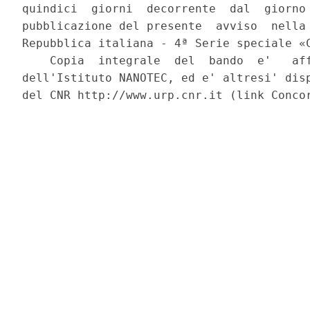
quindici  giorni  decorrente  dal  giorno 
pubblicazione del presente  avviso  nella 
Repubblica italiana - 4ª Serie speciale «C
    Copia  integrale  del  bando  e'   aff
dell'Istituto NANOTEC, ed e' altresi' disp
del CNR http://www.urp.cnr.it (link Concor