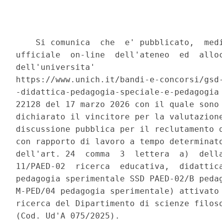
    Si comunica  che  e' pubblicato,  medi
ufficiale  on-line  dell'ateneo  ed  alloc
dell'universita'

https://www.unich.it/bandi-e-concorsi/gsd-
-didattica-pedagogia-speciale-e-pedagogia 
22128 del 17 marzo 2026 con il quale sono 
dichiarato il vincitore per la valutazione
discussione pubblica per il reclutamento d
con rapporto di lavoro a tempo determinato
dell'art. 24  comma  3  lettera  a)  della
11/PAED-02  ricerca  educativa,  didattica
pedagogia sperimentale SSD PAED-02/B pedag
M-PED/04 pedagogia sperimentale) attivato 
ricerca del Dipartimento di scienze filoso
(Cod. Ud'A 075/2025). 
