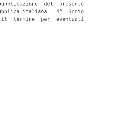
ubblicazione  del  presente

bblica italiana - 4ª  Serie

il  termine  per  eventuali
