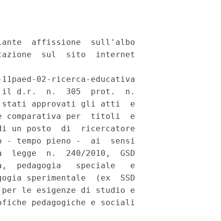
ante  affissione  sull'albo

azione  sul  sito  internet

11paed-02-ricerca-educativa

il d.r.  n.  305  prot.  n.

stati approvati gli atti  e

 comparativa per  titoli  e

i un posto  di  ricercatore

 - tempo pieno -  ai  sensi

  legge  n.  240/2010,  GSD

,  pedagogia   speciale   e

ogia sperimentale  (ex  SSD

per le esigenze di studio e

fiche pedagogiche e sociali
