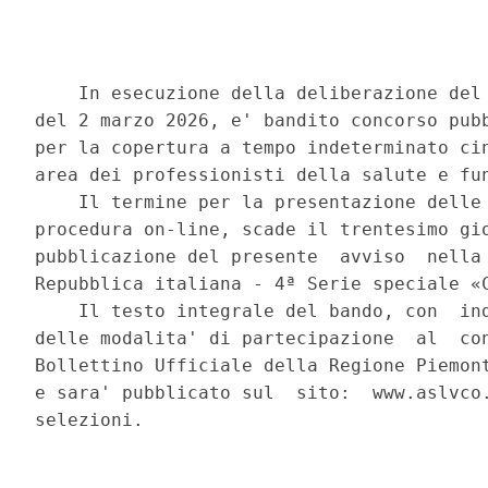
    In esecuzione della deliberazione del 
del 2 marzo 2026, e' bandito concorso pubb
per la copertura a tempo indeterminato cin
area dei professionisti della salute e fun
    Il termine per la presentazione delle 
procedura on-line, scade il trentesimo gio
pubblicazione del presente  avviso  nella 
Repubblica italiana - 4ª Serie speciale «C
    Il testo integrale del bando, con  ind
delle modalita' di partecipazione  al  con
Bollettino Ufficiale della Regione Piemont
e sara' pubblicato sul  sito:  www.aslvco.
selezioni. 
