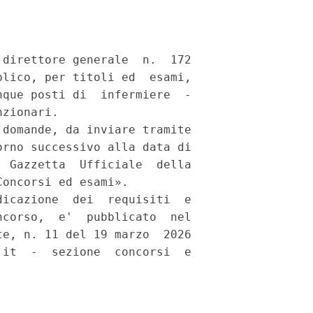
direttore generale  n.  172

lico, per titoli ed  esami,

que posti di  infermiere  -

zionari. 

domande, da inviare tramite

rno successivo alla data di

 Gazzetta  Ufficiale  della

oncorsi ed esami». 

icazione  dei  requisiti  e

corso,  e'  pubblicato  nel

e, n. 11 del 19 marzo  2026

it  -  sezione  concorsi  e
