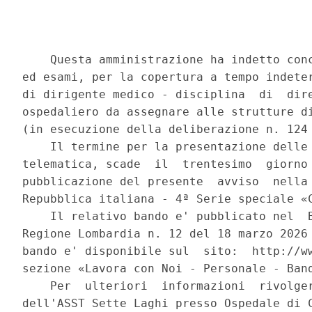
    Questa amministrazione ha indetto conc
ed esami, per la copertura a tempo indeter
di dirigente medico - disciplina  di  dire
ospedaliero da assegnare alle strutture di
(in esecuzione della deliberazione n. 124 
    Il termine per la presentazione delle 
telematica, scade  il  trentesimo  giorno 
pubblicazione del presente  avviso  nella 
Repubblica italiana - 4ª Serie speciale «C
    Il relativo bando e' pubblicato nel  B
Regione Lombardia n. 12 del 18 marzo 2026 
bando e' disponibile sul  sito:  http://ww
sezione «Lavora con Noi - Personale - Band
    Per  ulteriori  informazioni  rivolger
dell'ASST Sette Laghi presso Ospedale di C