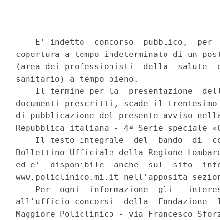
    E' indetto  concorso  pubblico,  per  
copertura a tempo indeterminato di un post
(area dei professionisti  della  salute  e
sanitario) a tempo pieno. 

    Il termine per la  presentazione  dell
documenti prescritti, scade il trentesimo 
di pubblicazione del presente avviso nella
Repubblica italiana - 4ª Serie speciale «C
    Il testo integrale  del  bando  di  co
Bollettino Ufficiale della Regione Lombard
ed e'  disponibile  anche  sul  sito  inte
www.policlinico.mi.it nell'apposita sezion
    Per  ogni  informazione  gli   interes
all'ufficio concorsi  della  Fondazione  I
Maggiore Policlinico - via Francesco Sforz