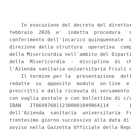
    In esecuzione del decreto del direttor
febbraio  2026  e'  indetta  procedura   s
conferimento dell'incarico quinquennale  d
direzione della struttura  operativa  comp
della Misericordia nell'ambito del Diparti
della  Misericordia  -  disciplina  di  ch
l'Azienda sanitaria universitaria Friuli c
    Il termine per la  presentazione  dell
redatte  su  apposito  modulo  on-line  e 
prescritti e dalla ricevuta di versamento 
con vaglia postale o con bollettino di c/c
IBAN   IT06V0760112300001049064114   -   i
dell'Azienda  sanitaria  universitaria  Fr
trentesimo giorno successivo alla data di 
avviso nella Gazzetta Ufficiale della Repu