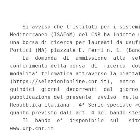
    Si avvisa che l'Istituto per i sistemi
Mediterraneo (ISAFoM) del CNR ha indetto u
una borsa di ricerca per laureati da usufr
Portici (NA) piazzale E. Fermi n. 1. (Band
    La  domanda  di  ammissione  alla  sel
conferimento della borsa  di  ricerca  dov
modalita' telematica attraverso la piattaf
(https://selezionionline.cnr.it),  entro  
quindici  giorni  decorrenti  dal  giorno 
pubblicazione del presente  avviso  nella 
Repubblica italiana - 4ª Serie speciale «C
quanto previsto dall'art. 4 del bando stes
    Il  bando  e'  disponibile  sul   sito
www.urp.cnr.it 
