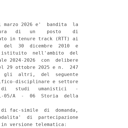
 marzo 2026 e'  bandita  la

ra   di   un    posto    di

to in tenure track (RTT) ai

 del  30  dicembre  2010  e

istituito  nell'ambito  del

le 2024-2026  con  delibere

l 29 ottobre 2025 e n.  247

 gli  altri,  del  seguente

fico-disciplinare e settore

di   studi   umanistici   -

-05/A  -  06  Storia  della

di fac-simile  di  domanda,

dalita'  di  partecipazione

in versione telematica: 
