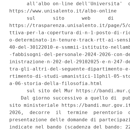
      all'albo on-line dell'Universita'  d
https://www.unisalento.it/albo-online 

      sul      sito      web      di      
https://trasparenza.unisalento.it/page/5/d
ttiva-per-la-copertura-di-n-1-posto-di-ric
o-determinato-in-tenure-track-rtt-ai-sensi
40-del-30122010-e-ssmmii-istituito-nellamb
-fabbisogni-del-personale-2024-2026-con-de
inistrazione-n-202-del-29102025-e-n-247-de
tra-gli-altri-del-seguente-dipartimento-e-
rtimento-di-studi-umanistici-11phil-05-sto
a-06-storia-della-filosofia.html 

      sul sito del Mur https://bandi.mur.g
    Dal giorno successivo a quello di  pub
sito ministeriale https://bandi.mur.gov.it
2026,  decorre  il  termine  perentorio  d
presentazione delle domande di partecipazi
indicate nel bando (scadenza del bando: 22