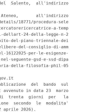
el  Salento,  all'indirizzo

Ateneo,       all'indirizzo

etails/18771/procedura-sele

ercatorericercatrice-a-temp

-dellart-24-della-legge-n-2

ito-del-piano-triennale-dei

libere-del-consiglio-di-amm

l-16122025-per-le-esigenze-

nel-seguente-gsd-e-ssd-dipa

ria-della-filosofia-phil-05

ov.it 

blicazione  del  bando  sul

 avvenuto in data 23  marzo

i  trenta  giorni  per   la

one  secondo  le  modalita'

 aprile 2026). 
