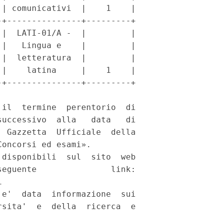
| comunicativi  |    1    |

+---------------+---------+

|  LATI-01/A -  |         |

|   Lingua e    |         |

|  letteratura  |         |

|    latina     |    1    |

+---------------+---------+

il  termine  perentorio  di

uccessivo  alla   data   di

 Gazzetta  Ufficiale  della

oncorsi ed esami». 

disponibili  sul  sito  web

eguente               link:

 

e'  data  informazione  sui

sita'  e  della  ricerca  e
