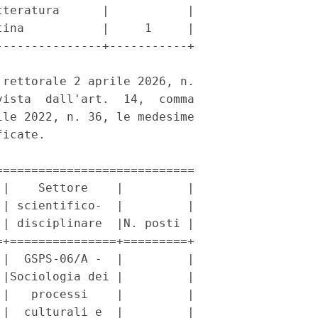
teratura      |           |

ina           |     1     |

--------------+-----------+

rettorale 2 aprile 2026, n.

ista  dall'art.  14,  comma

le 2022, n. 36, le medesime

icate. 

===========================

|    Settore    |         |

| scientifico-  |         |

| disciplinare  |N. posti |

+===============+=========+

|  GSPS-06/A -  |         |

|Sociologia dei |         |

|   processi    |         |

|  culturali e  |         |
