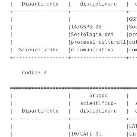
|   Dipartimento   |   disciplinare   |  d
+==================+==================+===
|                  |                  |GSP
|                  |14/GSPS-06 -      |Soc
|                  |Sociologia dei    |pro
|                  |processi culturali|cul
|  Scienze umane   |e comunicativi    |com
+------------------+------------------+---
    Codice 2 

==========================================
|                  |      Gruppo      |   
|                  |   scientifico-   |  s
|   Dipartimento   |   disciplinare   |  d
+==================+==================+===
|                  |                  |LAT
|                  |10/LATI-01 -      |Lin