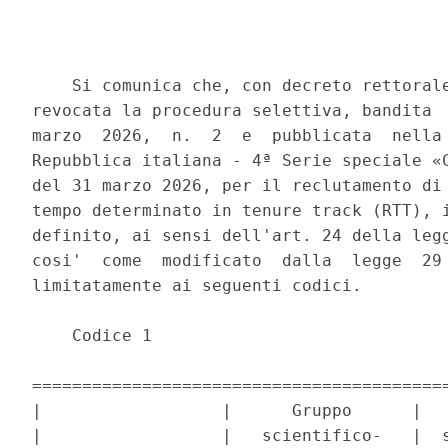
    Si comunica che, con decreto rettorale
revocata la procedura selettiva, bandita  
marzo  2026,  n.  2  e  pubblicata  nella 
Repubblica italiana - 4ª Serie speciale «C
del 31 marzo 2026, per il reclutamento di 
tempo determinato in tenure track (RTT), i
definito, ai sensi dell'art. 24 della legg
cosi'  come  modificato  dalla  legge  29 
limitatamente ai seguenti codici. 

    Codice 1 

==========================================
|                  |      Gruppo      |   
|                  |   scientifico-   |  s