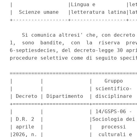
|                  |Lingua e          |let
|  Scienze umane   |letteratura latina|lat
+------------------+------------------+---
    Si comunica altresi' che, con decreto 
1,  sono  bandite,  con  la  riserva  prev
6-septiesdecies, del decreto-legge 30 apri
procedure selettive come di seguito specif
==========================================
|         |               |    Gruppo     
|         |               | scientifico-  
| Decreto | Dipartimento  | disciplinare  
+=========+===============+===============
|         |               | 14/GSPS-06 -  
| D.R. 2  |               |Sociologia dei 
| aprile  |               |   processi    
|2026, n. |               |  culturali e  