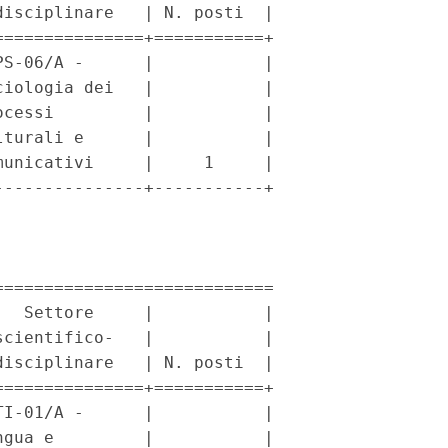
isciplinare   | N. posti  |

==============+===========+

S-06/A -      |           |

iologia dei   |           |

cessi         |           |

turali e      |           |

unicativi     |     1     |

--------------+-----------+

===========================

  Settore     |           |

cientifico-   |           |

isciplinare   | N. posti  |

==============+===========+

I-01/A -      |           |

gua e         |           |
