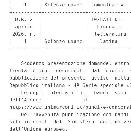
|    1    | Scienze umane | comunicativi  
+---------+---------------+---------------
| D.R. 2  |               | 10/LATI-01 -  
| aprile  |               |   Lingua e    
|2026, n. |               |  letteratura  
|    1    | Scienze umane |    latina     
+---------+---------------+---------------
    Scadenza presentazione domande: entro 
trenta  giorni  decorrenti  dal  giorno  s
pubblicazione del presente  avviso  nella 
Repubblica italiana - 4ª Serie speciale «C
    Le copie integrali  dei  bandi  sono  
dell'Ateneo              al              s
https://www.unimarconi.it/bandi-e-concorsi
    Dell'avvenuta pubblicazione dei bandi 
siti internet  del  Ministero  dell'univer
dell'Unione europea. 
