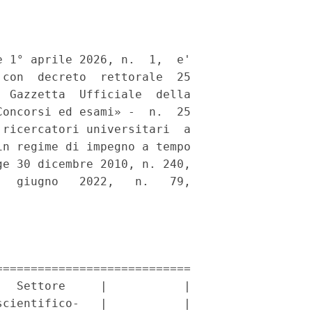
 1° aprile 2026, n.  1,  e'

con  decreto  rettorale  25

 Gazzetta  Ufficiale  della

oncorsi ed esami» -  n.  25

ricercatori universitari  a

n regime di impegno a tempo

e 30 dicembre 2010, n. 240,

  giugno   2022,   n.   79,

===========================

  Settore     |           |

cientifico-   |           |
