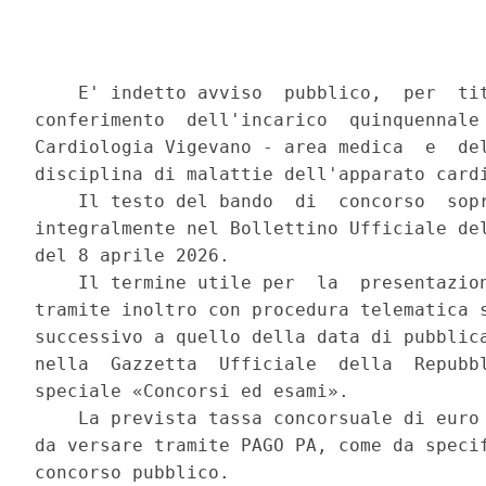
    E' indetto avviso  pubblico,  per  tit
conferimento  dell'incarico  quinquennale 
Cardiologia Vigevano - area medica  e  del
disciplina di malattie dell'apparato cardi
    Il testo del bando  di  concorso  sopr
integralmente nel Bollettino Ufficiale del
del 8 aprile 2026. 

    Il termine utile per  la  presentazion
tramite inoltro con procedura telematica s
successivo a quello della data di pubblica
nella  Gazzetta  Ufficiale  della  Repubbl
speciale «Concorsi ed esami». 

    La prevista tassa concorsuale di euro 
da versare tramite PAGO PA, come da specif
concorso pubblico. 
