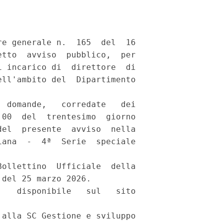
e generale n.  165  del  16

tto  avviso  pubblico,  per

 incarico di  direttore  di

ll'ambito del  Dipartimento

 domande,   corredate   dei

00  del  trentesimo  giorno

el  presente  avviso  nella

ana  -  4ª  Serie  speciale

ollettino  Ufficiale  della

del 25 marzo 2026. 

   disponibile   sul   sito

alla SC Gestione e sviluppo
