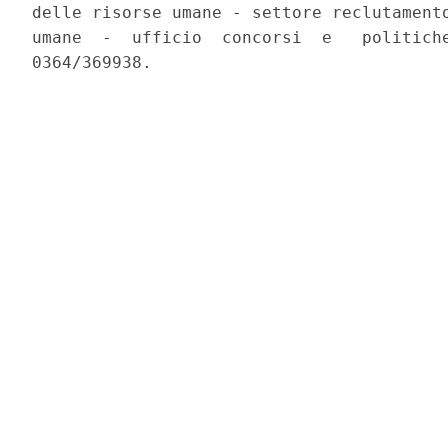
delle risorse umane - settore reclutamento
umane  -  ufficio  concorsi  e   politiche
0364/369938. 
