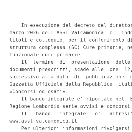
    In esecuzione del decreto del direttor
marzo 2026 dell'ASST Valcamonica  e'  inde
titoli e colloquio, per il conferimento di
struttura complessa (SC) Cure primarie, ne
funzionale cure primarie. 

    Il  termine  di  presentazione  delle 
documenti prescritti, scade alle  ore  12,
successivo alla data  di  pubblicazione  d
Gazzetta Ufficiale della Repubblica  itali
«Concorsi ed esami». 

    Il bando integrale e' riportato nel  B
Regione Lombardia serie avvisi e concorsi 
    Il   bando   integrale   e'   altresi'
www.asst-valcamonica.it 

    Per ulteriori informazioni rivolgersi 