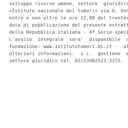
sviluppo risorse umane, settore  giuridico
«Istituto nazionale dei tumori» via G. Ven
entro e non oltre le ore 12,00 del trentes
data di pubblicazione del presente estratt
della Repubblica italiana - 4ª Serie speci
L'avviso  integrale  sara'  disponibile  o
fondazione: www.istitutotumori.mi.it -  al
ulteriori informazioni:  s.c.  gestione  e
settore giuridico tel. 02/23902523-2255. 
