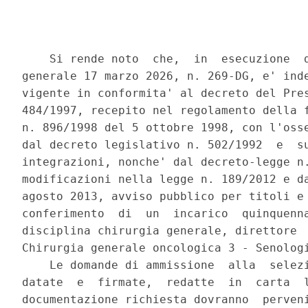
    Si rende noto  che,  in  esecuzione  d
generale 17 marzo 2026, n. 269-DG, e' inde
vigente in conformita' al decreto del Pres
484/1997, recepito nel regolamento della f
n. 896/1998 del 5 ottobre 1998, con l'osse
dal decreto legislativo n. 502/1992  e  su
integrazioni, nonche' dal decreto-legge n.
modificazioni nella legge n. 189/2012 e da
agosto 2013, avviso pubblico per titoli e 
conferimento  di  un  incarico  quinquenna
disciplina chirurgia generale, direttore  
Chirurgia generale oncologica 3 - Senologi
    Le domande di ammissione  alla  selezi
datate  e  firmate,  redatte  in  carta  l
documentazione richiesta dovranno  perveni