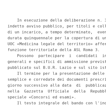
    In esecuzione della deliberazione n. 3
indetto avviso pubblico, per titoli e coll
di un incarico, a tempo determinato,  even
durata quinquennale per la copertura di un
UOC «Medicina legale del territorio» affer
funzione territoriale della ASL Roma 3. 

    Possono  partecipare  i  candidati  in
generali e specifici di ammissione previst
pubblicato sul B.U.R. Lazio e sul sito ist
    Il termine per la presentazione delle 
semplice e corredate dei documenti prescri
giorno successivo alla data  di  pubblicaz
nella  Gazzetta  Ufficiale  della  Repubbl
speciale «Concorsi ed esami». 

    Il testo integrale del bando con l'ind