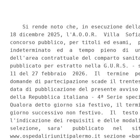
    Si rende noto che, in esecuzione della
18 dicembre 2025, l'A.O.O.R.  Villa  Sofia
concorso pubblico, per titoli ed esami,  p
indeterminato  ed  a  tempo  pieno  di  un
dell'area contrattuale del comparto sanita
pubblicato per estratto nella G.U.R.S. - s
11 del 27 febbraio  2026.  Il  termine  pe
domande di partecipazione scade il trentes
data di pubblicazione del presente avviso 
della Repubblica italiana - 4ª Serie speci
Qualora detto giorno sia festivo, il termi
giorno successivo non festivo.  Il  testo 
l'indicazione dei requisiti e delle modali
selezione,  sara'   pubblicato   nel   sit
www.ospedaliriunitipalermo.it sezione «ban