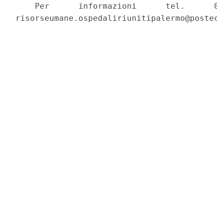
    Per      informazioni      tel.      0
risorseumane.ospedaliriunitipalermo@postec