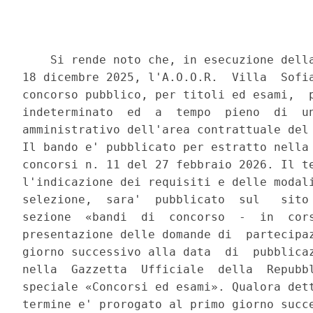
    Si rende noto che, in esecuzione della
18 dicembre 2025, l'A.O.O.R.  Villa  Sofia
concorso pubblico, per titoli ed esami,  p
indeterminato  ed  a  tempo  pieno  di  un
amministrativo dell'area contrattuale del 
Il bando e' pubblicato per estratto nella 
concorsi n. 11 del 27 febbraio 2026. Il te
l'indicazione dei requisiti e delle modali
selezione,  sara'  pubblicato  sul   sito 
sezione  «bandi  di  concorso  -  in  cors
presentazione delle domande di  partecipaz
giorno successivo alla data  di  pubblicaz
nella  Gazzetta  Ufficiale  della  Repubbl
speciale «Concorsi ed esami». Qualora dett
termine e' prorogato al primo giorno succe