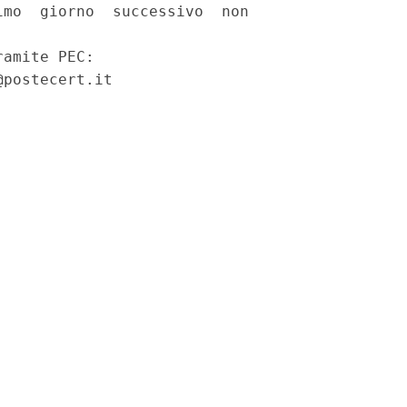
mo  giorno  successivo  non

amite PEC: 

postecert.it 
