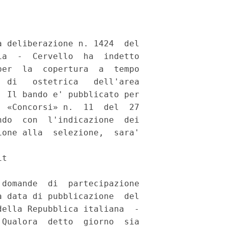
 deliberazione n. 1424  del

a  -  Cervello  ha  indetto

er  la  copertura  a  tempo

 di   ostetrica   dell'area

 Il bando e' pubblicato per

 «Concorsi» n.  11  del  27

do  con  l'indicazione  dei

one alla  selezione,  sara'

t 

domande  di  partecipazione

 data di pubblicazione  del

ella Repubblica italiana  -

Qualora  detto  giorno  sia
