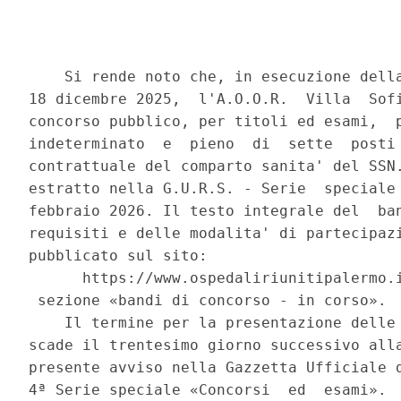
    Si rende noto che, in esecuzione della
18 dicembre 2025,  l'A.O.O.R.  Villa  Sofi
concorso pubblico, per titoli ed esami,  p
indeterminato  e  pieno  di  sette  posti 
contrattuale del comparto sanita' del SSN.
estratto nella G.U.R.S. - Serie  speciale 
febbraio 2026. Il testo integrale del  ban
requisiti e delle modalita' di partecipazi
pubblicato sul sito: 

      https://www.ospedaliriunitipalermo.i
 sezione «bandi di concorso - in corso». 

    Il termine per la presentazione delle 
scade il trentesimo giorno successivo alla
presente avviso nella Gazzetta Ufficiale d
4ª Serie speciale «Concorsi  ed  esami».  