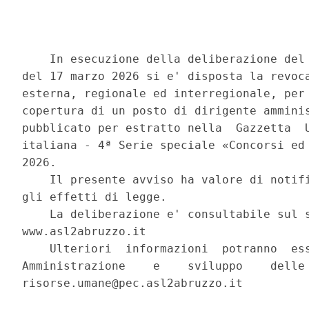
    In esecuzione della deliberazione del 
del 17 marzo 2026 si e' disposta la revoca
esterna, regionale ed interregionale, per 
copertura di un posto di dirigente amminis
pubblicato per estratto nella  Gazzetta  U
italiana - 4ª Serie speciale «Concorsi ed 
2026. 

    Il presente avviso ha valore di notifi
gli effetti di legge. 

    La deliberazione e' consultabile sul s
www.asl2abruzzo.it 

    Ulteriori  informazioni  potranno  ess
Amministrazione    e    sviluppo    delle 
risorse.umane@pec.asl2abruzzo.it 
