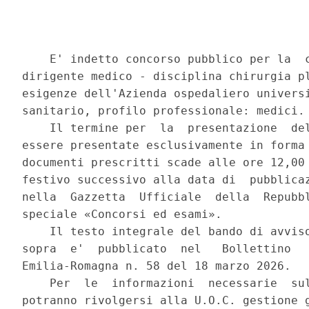
    E' indetto concorso pubblico per la  c
dirigente medico - disciplina chirurgia pl
esigenze dell'Azienda ospedaliero universi
sanitario, profilo professionale: medici. 
    Il termine per  la  presentazione  del
essere presentate esclusivamente in forma 
documenti prescritti scade alle ore 12,00 
festivo successivo alla data di  pubblicaz
nella  Gazzetta  Ufficiale  della  Repubbl
speciale «Concorsi ed esami». 

    Il testo integrale del bando di avviso
sopra  e'  pubblicato  nel   Bollettino   
Emilia-Romagna n. 58 del 18 marzo 2026. 

    Per  le  informazioni  necessarie  sul
potranno rivolgersi alla U.O.C. gestione g