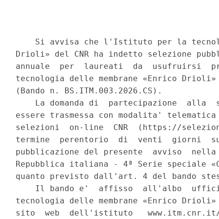
    Si avvisa che l'Istituto per la tecnol
Drioli» del CNR ha indetto selezione pubbl
annuale  per  laureati  da  usufruirsi  pr
tecnologia delle membrane «Enrico Drioli» 
(Bando n. BS.ITM.003.2026.CS). 

    La domanda di  partecipazione  alla  s
essere trasmessa con modalita' telematica 
selezioni  on-line  CNR  (https://selezion
termine  perentorio  di  venti  giorni  su
pubblicazione del presente  avviso  nella 
Repubblica italiana - 4ª Serie speciale «C
quanto previsto dall'art. 4 del bando stes
    Il bando e'  affisso  all'albo  uffici
tecnologia delle membrane «Enrico Drioli» 
sito  web  dell'istituto   www.itm.cnr.it/