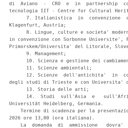
di  Aviano  -  CRO  e  in  partnership  co
tecnologia IIT - Centre for Cultural Herit
      7. Italianistica  in  convenzione  c
Klagenfurt, Austria; 

      8. Lingue, culture e societa' modern
in convenzione con Sorbonne Universite', F
Primorskem/Universita' del Litorale, Slove
      9. Management; 

      10. Scienza e gestione dei cambiamen
      11. Scienze ambientali; 

      12. Scienze  dell'antichita'  in  co
degli studi di Trieste e con Universita' d
      13. Storia delle arti; 

      14.  Studi  sull'Asia  e   sull'Afri
Universität Heidelberg, Germania. 

    Termine di scadenza per la presentazio
2026 ore 13,00 (ora italiana). 

    La  domanda  di  ammissione   dovra'  