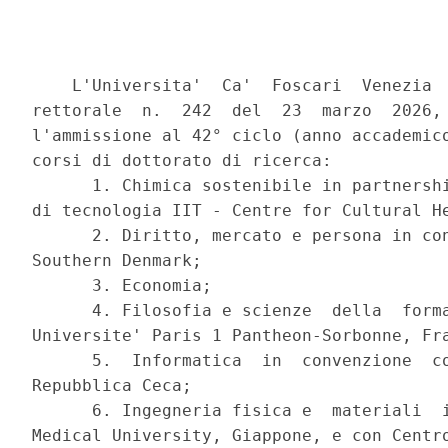
    L'Universita'  Ca'  Foscari  Venezia  
rettorale  n.  242  del  23  marzo  2026, 
l'ammissione al 42° ciclo (anno accademico
corsi di dottorato di ricerca: 

      1. Chimica sostenibile in partnershi
di tecnologia IIT - Centre for Cultural He
      2. Diritto, mercato e persona in con
Southern Denmark; 

      3. Economia; 

      4. Filosofia e scienze  della  forma
Universite' Paris 1 Pantheon-Sorbonne, Fra
      5.  Informatica  in  convenzione  co
Repubblica Ceca; 

      6. Ingegneria fisica e  materiali  i
Medical University, Giappone, e con Centro