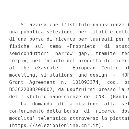
    Si avvisa che l'Istituto nanoscienze (
una pubblica selezione, per titoli e collo
di una borsa di ricerca per laureati per r
fisiche  sul  tema  «Proprieta'  di  stato
semiconduttori  narrow  gap,  tramite  teo
corpi», nell'ambito del progetto di ricerc
at  the  eXascale  -  European  Centre  of
modelling, simulations, and design  -  HOR
Grant  Agreement  n.  101093374,  cod.  pr
B53C22008200002, da usufruirsi presso la s
dell'Istituto nanoscienze del CNR. (Bando 
    La  domanda  di  ammissione  alla  sel
conferimento della borsa  di  ricerca  dov
modalita' telematica attraverso la piattaf
(https://selezionionline.cnr.it). 
