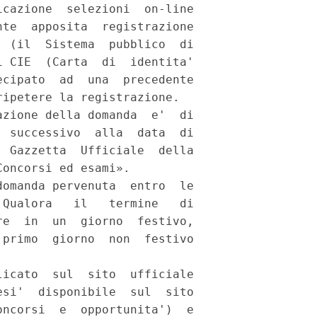
cazione  selezioni  on-line

te  apposita  registrazione

 (il  Sistema  pubblico  di

 CIE  (Carta  di  identita'

cipato  ad  una  precedente

ipetere la registrazione. 

zione della domanda  e'  di

 successivo  alla  data  di

 Gazzetta  Ufficiale  della

oncorsi ed esami». 

omanda pervenuta  entro  le

Qualora   il   termine   di

e  in  un  giorno  festivo,

primo  giorno  non  festivo

icato  sul  sito  ufficiale

si'  disponibile  sul  sito

ncorsi  e  opportunita')  e
