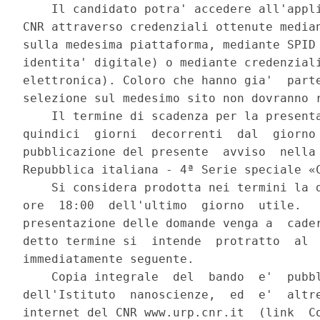
    Il candidato potra' accedere all'appli
CNR attraverso credenziali ottenute median
sulla medesima piattaforma, mediante SPID 
identita' digitale) o mediante credenziali
elettronica). Coloro che hanno gia'  parte
selezione sul medesimo sito non dovranno r
    Il termine di scadenza per la presenta
quindici  giorni  decorrenti  dal  giorno 
pubblicazione del presente  avviso  nella 
Repubblica italiana - 4ª Serie speciale «C
    Si considera prodotta nei termini la d
ore  18:00  dell'ultimo  giorno  utile.   
presentazione delle domande venga a  cader
detto termine si  intende  protratto  al  
immediatamente seguente. 

    Copia integrale  del  bando  e'  pubbl
dell'Istituto  nanoscienze,  ed  e'  altre
internet del CNR www.urp.cnr.it  (link  Co