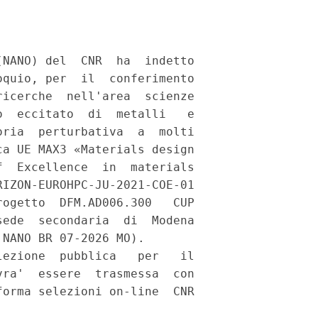
NANO) del  CNR  ha  indetto

quio, per  il  conferimento

icerche  nell'area  scienze

  eccitato  di  metalli   e

ria  perturbativa  a  molti

a UE MAX3 «Materials design

  Excellence  in  materials

IZON-EUROHPC-JU-2021-COE-01

ogetto  DFM.AD006.300   CUP

ede  secondaria  di  Modena

NANO BR 07-2026 MO). 

ezione  pubblica   per   il

ra'  essere  trasmessa  con

orma selezioni on-line  CNR
