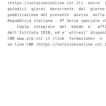
(https://selezionionline.cnr.it)  entro  i
quindici  giorni  decorrente  dal  giorno 
pubblicazione del presente  avviso  nella 
Repubblica italiana - 4ª Serie speciale «C
    Copia  integrale  del  bando  e'  affi
dell'Istituto IRIB, ed e' altresi' disponi
CNR www.urp.cnr.it (link  formazione)  e  
on-line CNR (https://selezionionline.cnr.i