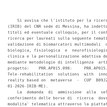
    Si avvisa che l'istituto per la ricerc
(IRIB) del CNR sede di Messina, ha indetto
titoli ed eventuale colloquio, per il conf
ricerca per laureati sulla seguente temati
validazione di biomarcatori multimodali  d
biologica, fisiologica  e  neurofisiologic
clinica e la personalizzazione adattiva de
mediante metodologie di intelligenza  arti
progetto:    PRR.AP015.098:     PRR.AP015.
Tele-rehabilitation  solutions  with  inno
reality based on  metaverse  -  CUP  B89J2
01-2026-IRIB-ME). 

    La  domanda  di  ammissione  alla  sel
conferimento delle borse di  ricerca  dovr
modalita' telematica attraverso la piattaf