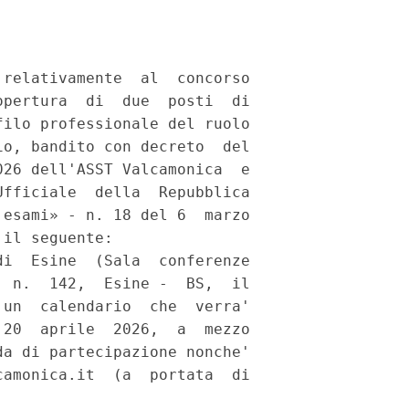
relativamente  al  concorso

pertura  di  due  posti  di

ilo professionale del ruolo

o, bandito con decreto  del

26 dell'ASST Valcamonica  e

fficiale  della  Repubblica

esami» - n. 18 del 6  marzo

il seguente: 

i  Esine  (Sala  conferenze

 n.  142,  Esine -  BS,  il

un  calendario  che  verra'

20  aprile  2026,  a  mezzo

a di partecipazione nonche'

amonica.it  (a  portata  di
