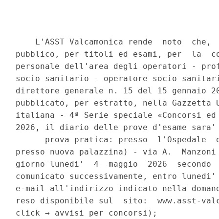
    L'ASST Valcamonica rende  noto  che,  
pubblico, per titoli ed esami, per  la  co
personale dell'area degli operatori - prof
socio sanitario - operatore socio sanitari
direttore generale n. 15 del 15 gennaio 20
pubblicato, per estratto, nella Gazzetta U
italiana - 4ª Serie speciale «Concorsi ed 
2026, il diario delle prove d'esame sara' 
      prova pratica: presso  l'Ospedale  d
presso nuova palazzina) - via A.  Manzoni 
giorno lunedi'  4  maggio  2026  secondo  
comunicato successivamente, entro lunedi' 
e-mail all'indirizzo indicato nella domand
reso disponibile sul  sito:  www.asst-valc
click → avvisi per concorsi); 
