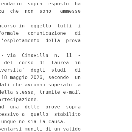
endario  sopra  esposto  ha

a  che  non  sono   ammesse

 

corso in  oggetto  tutti  i

ormale   comunicazione   di

'espletamento  della  prova

- via  Cimavilla  n.  11  -

 del  corso  di  laurea  in

versita'  degli  studi   di

18 maggio 2026, secondo  un

ati che avranno superato la

ella stessa, tramite e-mail

rtecipazione. 

d  una  delle  prove  sopra

essivo a  quello  stabilito

unque ne sia la causa. 

entarsi muniti di un valido
