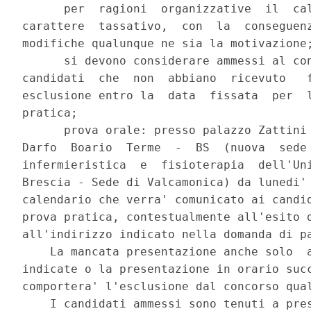
      per  ragioni  organizzative  il  cal
carattere  tassativo,  con  la  conseguenz
modifiche qualunque ne sia la motivazione;
      si devono considerare ammessi al con
candidati  che  non  abbiano  ricevuto   f
esclusione entro la  data  fissata  per  l
pratica; 

      prova orale: presso palazzo Zattini 
Darfo  Boario  Terme  -  BS  (nuova  sede 
infermieristica  e  fisioterapia  dell'Uni
Brescia - Sede di Valcamonica) da lunedi' 
calendario che verra' comunicato ai candid
prova pratica, contestualmente all'esito d
all'indirizzo indicato nella domanda di pa
    La mancata presentazione anche solo  a
indicate o la presentazione in orario succ
comportera' l'esclusione dal concorso qual
    I candidati ammessi sono tenuti a pres