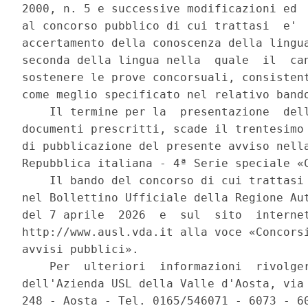
2000, n. 5 e successive modificazioni ed  
al concorso pubblico di cui trattasi  e'  
accertamento della conoscenza della lingua
seconda della lingua nella  quale  il  can
sostenere le prove concorsuali, consistent
come meglio specificato nel relativo bando
    Il termine per la  presentazione  dell
documenti prescritti, scade il trentesimo 
di pubblicazione del presente avviso nella
Repubblica italiana - 4ª Serie speciale «C
    Il bando del concorso di cui trattasi 
nel Bollettino Ufficiale della Regione Aut
del 7 aprile  2026  e  sul  sito  internet
http://www.ausl.vda.it alla voce «Concorsi
avvisi pubblici». 

    Per  ulteriori  informazioni  rivolger
dell'Azienda USL della Valle d'Aosta, via 
248 - Aosta - Tel. 0165/546071 - 6073 - 60