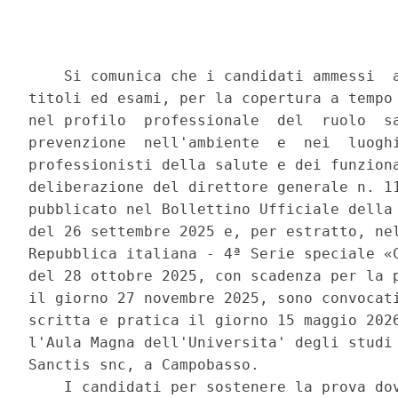
    Si comunica che i candidati ammessi  a
titoli ed esami, per la copertura a tempo 
nel profilo  professionale  del  ruolo  sa
prevenzione  nell'ambiente  e  nei  luoghi
professionisti della salute e dei funziona
deliberazione del direttore generale n. 11
pubblicato nel Bollettino Ufficiale della 
del 26 settembre 2025 e, per estratto, nel
Repubblica italiana - 4ª Serie speciale «C
del 28 ottobre 2025, con scadenza per la p
il giorno 27 novembre 2025, sono convocati
scritta e pratica il giorno 15 maggio 2026
l'Aula Magna dell'Universita' degli studi 
Sanctis snc, a Campobasso. 

    I candidati per sostenere la prova dov