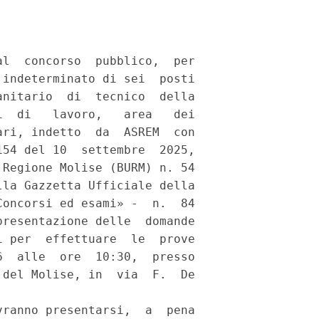
l  concorso  pubblico,  per

indeterminato di sei  posti

nitario  di  tecnico  della

  di   lavoro,   area   dei

ri, indetto  da  ASREM  con

54 del 10  settembre  2025,

Regione Molise (BURM) n. 54

la Gazzetta Ufficiale della

oncorsi ed esami» -  n.  84

resentazione delle  domande

 per  effettuare  le  prove

  alle  ore  10:30,  presso

del Molise, in  via  F.  De

ranno presentarsi,  a  pena
