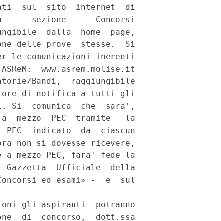
ti  sul  sito  internet  di

      sezione      Concorsi

ngibile  dalla  home  page,

ne delle prove  stesse.  Si

r le comunicazioni inerenti

ASReM:  www.asrem.molise.it

torie/Bandi,  raggiungibile

ore di notifica a tutti gli

. Si  comunica  che  sara',

a  mezzo  PEC  tramite   la

 PEC  indicato  da  ciascun

ra non si dovesse ricevere,

 a mezzo PEC, fara' fede la

 Gazzetta  Ufficiale  della

oncorsi ed esami» -  e  sul

oni gli aspiranti  potranno

ne  di  concorso,  dott.ssa
