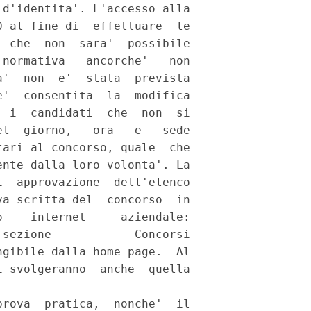
d'identita'. L'accesso alla

 al fine di  effettuare  le

 che  non  sara'  possibile

normativa   ancorche'   non

'  non  e'  stata  prevista

'  consentita  la  modifica

 i  candidati  che  non  si

l  giorno,   ora   e   sede

ari al concorso, quale  che

nte dalla loro volonta'. La

  approvazione  dell'elenco

a scritta del  concorso  in

    internet     aziendale:

sezione            Concorsi

gibile dalla home page.  Al

 svolgeranno  anche  quella

rova  pratica,  nonche'  il
