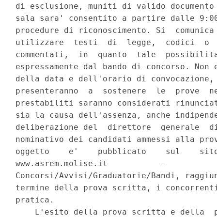
di esclusione, muniti di valido documento 
sala sara' consentito a partire dalle 9:00
procedure di riconoscimento. Si  comunica 
utilizzare  testi  di  legge,  codici  o  
commentati,  in  quanto  tale  possibilita
espressamente dal bando di concorso. Non e
della data e dell'orario di convocazione, 
presenteranno  a  sostenere  le  prove  ne
prestabiliti saranno considerati rinunciat
sia la causa dell'assenza, anche indipende
deliberazione del  direttore  generale  di
nominativo dei candidati ammessi alla prov
oggetto    e'    pubblicato    sul    sito
www.asrem.molise.it           -           
Concorsi/Avvisi/Graduatorie/Bandi, raggiun
termine della prova scritta, i concorrenti
pratica. 

    L'esito della prova scritta e della  p