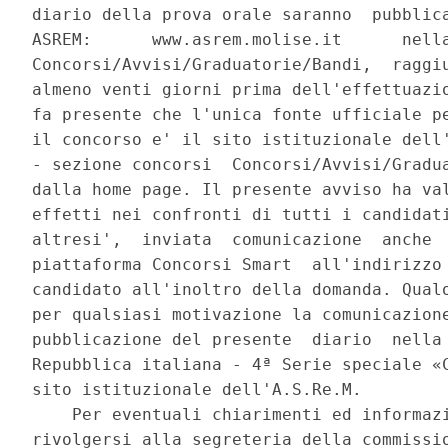
diario della prova orale saranno  pubblica
ASREM:      www.asrem.molise.it      nella
Concorsi/Avvisi/Graduatorie/Bandi,  raggiu
almeno venti giorni prima dell'effettuazio
fa presente che l'unica fonte ufficiale pe
il concorso e' il sito istituzionale dell'
- sezione concorsi  Concorsi/Avvisi/Gradua
dalla home page. Il presente avviso ha val
effetti nei confronti di tutti i candidati
altresi',  inviata  comunicazione  anche  
piattaforma Concorsi Smart  all'indirizzo 
candidato all'inoltro della domanda. Qualo
per qualsiasi motivazione la comunicazione
pubblicazione del presente  diario  nella 
Repubblica italiana - 4ª Serie speciale «C
sito istituzionale dell'A.S.Re.M. 

    Per eventuali chiarimenti ed informazi
rivolgersi alla segreteria della commissio