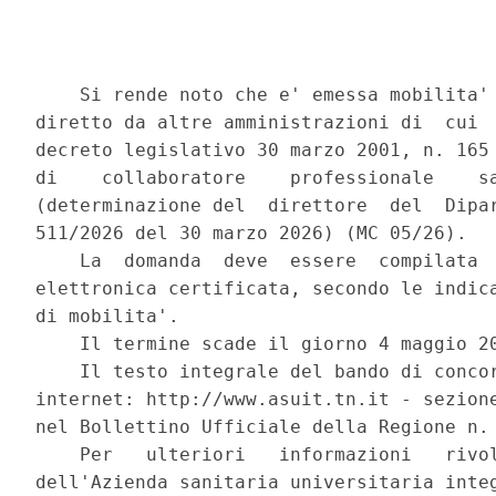
    Si rende noto che e' emessa mobilita' 
diretto da altre amministrazioni di  cui  
decreto legislativo 30 marzo 2001, n. 165 
di    collaboratore    professionale    sa
(determinazione del  direttore  del  Dipar
511/2026 del 30 marzo 2026) (MC 05/26). 

    La  domanda  deve  essere  compilata  
elettronica certificata, secondo le indica
di mobilita'. 

    Il termine scade il giorno 4 maggio 20
    Il testo integrale del bando di concor
internet: http://www.asuit.tn.it - sezione
nel Bollettino Ufficiale della Regione n. 
    Per   ulteriori   informazioni   rivol
dell'Azienda sanitaria universitaria integ