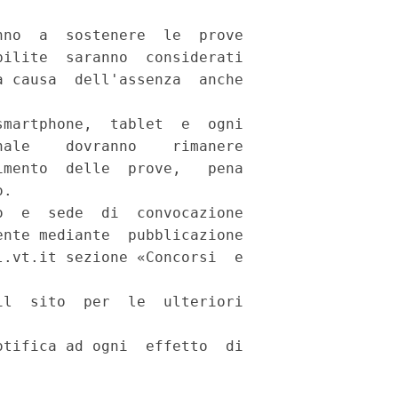
no  a  sostenere  le  prove

ilite  saranno  considerati

 causa  dell'assenza  anche

martphone,  tablet  e  ogni

ale    dovranno    rimanere

mento  delle  prove,   pena

. 

  e  sede  di  convocazione

nte mediante  pubblicazione

.vt.it sezione «Concorsi  e

l  sito  per  le  ulteriori

tifica ad ogni  effetto  di
