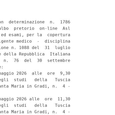
n  determinazione  n.  1786

lbo  pretorio  on-line  Asl

ed esami, per la  copertura

gente medico  -  disciplina

one n. 1088 del  31  luglio

 della Repubblica  Italiana

 n.  76  del  30  settembre

: 

aggio 2026  alle  ore  9,30

gli  studi   della   Tuscia

nta Maria in Gradi, n.  4 -

aggio 2026 alle  ore  11,30

gli  studi   della   Tuscia

nta Maria in Gradi, n.  4 -
