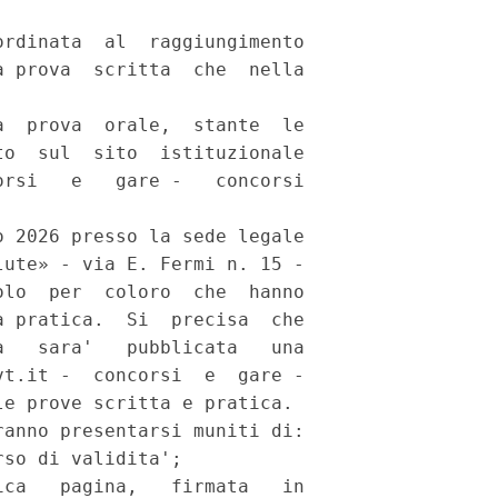
rdinata  al  raggiungimento

 prova  scritta  che  nella

  prova  orale,  stante  le

o  sul  sito  istituzionale

rsi   e   gare -   concorsi

 2026 presso la sede legale

ute» - via E. Fermi n. 15 -

lo  per  coloro  che  hanno

 pratica.  Si  precisa  che

   sara'   pubblicata   una

t.it -  concorsi  e  gare -

e prove scritta e pratica. 

anno presentarsi muniti di: 

so di validita'; 

ca   pagina,   firmata   in
