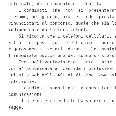
originale, del documento di identita'. 

    I candidati  che  non  si  presenteran
d'esame, nel giorno, ora  e  sede  prestab
rinunciatari al concorso, quale che sia la
indipendente dalla loro volonta'. 

    Si ricorda che i telefoni cellulari, s
altro   dispositivo   elettronico   person
rigorosamente  spenti  durante  lo  svolgi
l'immediata esclusione dal concorso stesso
    Eventuali variazione di  data,  orario
verra' comunicata ai candidati esclusivame
sul sito web della ASL di Viterbo: www.asl
selezioni». 

    I candidati sono tenuti a consultare i
comunicazioni. 

    Il presente calendario ha valore di no
legge. 
