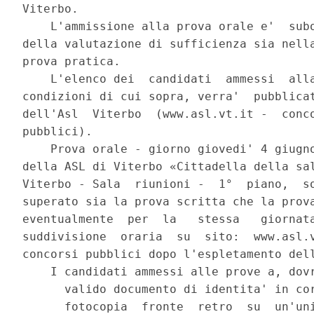
Viterbo. 

    L'ammissione alla prova orale e'  subo
della valutazione di sufficienza sia nella
prova pratica. 

    L'elenco dei  candidati  ammessi  alla
condizioni di cui sopra, verra'  pubblicat
dell'Asl  Viterbo  (www.asl.vt.it -  conco
pubblici). 

    Prova orale - giorno giovedi' 4 giugno
della ASL di Viterbo «Cittadella della sal
Viterbo - Sala  riunioni -  1°  piano,  so
superato sia la prova scritta che la prova
eventualmente  per  la   stessa   giornata
suddivisione  oraria  su  sito:  www.asl.v
concorsi pubblici dopo l'espletamento dell
    I candidati ammessi alle prove a, dovr
      valido documento di identita' in cor
      fotocopia  fronte  retro  su  un'uni