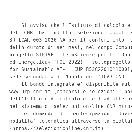
    Si avvisa che l'Istituto di calcolo e 
del  CNR  ha  indetto  selezione  pubblica
BR-ICAR-003-2026-NA per il conferimento  d
della durata di sei mesi, nel campo Comput
progetto STRIVE - le «Scienze per le TRans
ed Energetica» (FOE 2022) - sottoprogetto 
for Sustainable AI» - CUP B53C22010110001,
sede secondaria di Napoli dell'ICAR-CNR. 

    Il bando integrale e' disponibile sul 
www.urp.cnr.it (concorsi e selezioni - bor
dell'Istituto di calcolo e reti ad alte pr
nel sistema di selezioni on-line CNR https
    Le  domande  di  partecipazione  dovra
modalita' telematica attraverso la piattaf
(https://selezionionline.cnr.it). 
