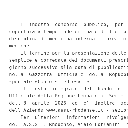
    E' indetto  concorso  pubblico,  per  
copertura a tempo indeterminato di tre  po
disciplina di medicina interna -  area  me
mediche. 

    Il termine per la presentazione delle 
semplice e corredate dei documenti prescri
giorno successivo alla data di pubblicazio
nella  Gazzetta  Ufficiale  della  Repubbl
speciale «Concorsi ed esami». 

    Il  testo  integrale  del  bando  e'  
Ufficiale della Regione Lombardia  Serie  
dell'8  aprile  2026  ed  e'  inoltre  acq
dell'Azienda www.asst-rhodense.it - sezion
    Per  ulteriori  informazioni  rivolger
dell'A.S.S.T. Rhodense, Viale Forlanini  n