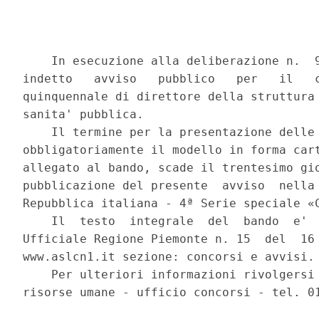
    In esecuzione alla deliberazione n.  9
indetto   avviso   pubblico   per   il   c
quinquennale di direttore della struttura 
sanita' pubblica. 

    Il termine per la presentazione delle 
obbligatoriamente il modello in forma cart
allegato al bando, scade il trentesimo gio
pubblicazione del presente  avviso  nella 
Repubblica italiana - 4ª Serie speciale «C
    Il  testo  integrale  del  bando  e'  
Ufficiale Regione Piemonte n. 15  del  16 
www.aslcn1.it sezione: concorsi e avvisi. 
    Per ulteriori informazioni rivolgersi 
risorse umane - ufficio concorsi - tel. 01