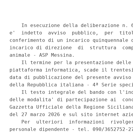
    In esecuzione della deliberazione n. 6
e'  indetto  avviso  pubblico,  per  titol
conferimento di un incarico quinquennale d
incarico di direzione  di  struttura  comp
animale - ASP Messina. 

    Il termine per la presentazione delle 
piattaforma informatica, scade il trentesi
data di pubblicazione del presente avviso 
della Repubblica italiana - 4ª Serie speci
    Il testo integrale del bando con l'ind
delle modalita' di partecipazione ai  conc
Gazzetta Ufficiale della Regione Siciliana
del 27 marzo 2026 e sul sito internet azie
    Per  ulteriori  informazioni  rivolger
personale dipendente - tel. 090/3652752-27