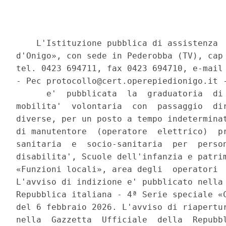
    L'Istituzione pubblica di assistenza  
d'Onigo», con sede in Pederobba (TV), cap 
tel. 0423 694711, fax 0423 694710, e-mail 
- Pec protocollo@cert.operepiedionigo.it -
      e'  pubblicata  la  graduatoria  di 
mobilita'  volontaria  con  passaggio  dir
diverse, per un posto a tempo indeterminat
di manutentore  (operatore  elettrico)  pr
sanitaria  e  socio-sanitaria  per  person
disabilita', Scuole dell'infanzia e patrim
«Funzioni locali», area degli  operatori  
L'avviso di indizione e' pubblicato nella 
Repubblica italiana - 4ª Serie speciale «C
del 6 febbraio 2026. L'avviso di riapertur
nella  Gazzetta  Ufficiale  della  Repubbl