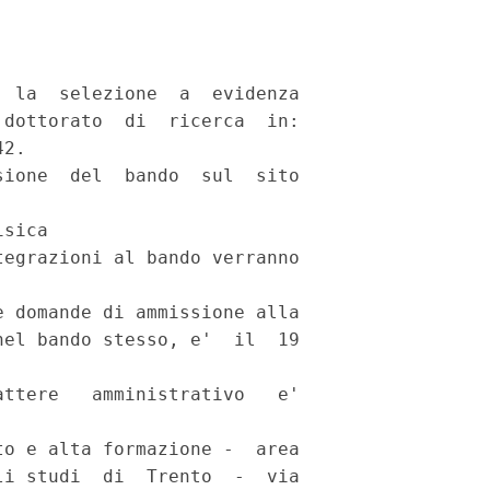
 la  selezione  a  evidenza

dottorato  di  ricerca  in:

2. 

ione  del  bando  sul  sito

sica 

egrazioni al bando verranno

 domande di ammissione alla

el bando stesso, e'  il  19

ttere   amministrativo   e'

o e alta formazione -  area

i studi  di  Trento  -  via
