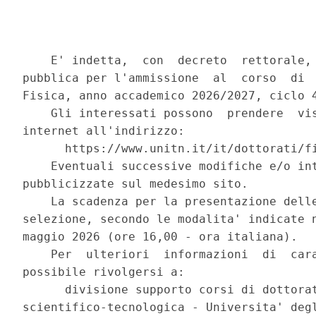
    E' indetta,  con  decreto  rettorale, 
pubblica per l'ammissione  al  corso  di  
Fisica, anno accademico 2026/2027, ciclo 4
    Gli interessati possono  prendere  vis
internet all'indirizzo: 

      https://www.unitn.it/it/dottorati/fi
    Eventuali successive modifiche e/o int
pubblicizzate sul medesimo sito. 

    La scadenza per la presentazione delle
selezione, secondo le modalita' indicate n
maggio 2026 (ore 16,00 - ora italiana). 

    Per  ulteriori  informazioni  di  cara
possibile rivolgersi a: 

      divisione supporto corsi di dottorat
scientifico-tecnologica - Universita' degl