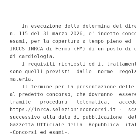
    In esecuzione della determina del dire
n. 115 del 31 marzo 2026, e' indetto conco
esami, per la copertura a tempo pieno ed  
IRCCS INRCA di Fermo (FM) di un posto di d
di cardiologia. 

    I requisiti richiesti ed il trattament
sono quelli previsti  dalle  norme  regola
materia. 

    Il termine per la presentazione delle 
al predetto concorso, che dovranno  essere
tramite   procedura   telematica,   accede
https://inrca.selezionieconcorsi.it_-  sca
successivo alla data di pubblicazione  del
Gazzetta Ufficiale della  Repubblica  ital
«Concorsi ed esami». 
