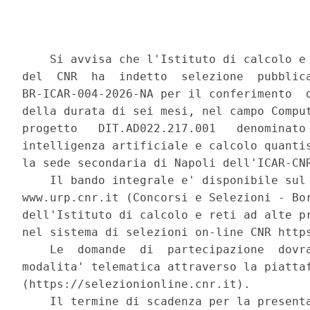
    Si avvisa che l'Istituto di calcolo e 
del  CNR  ha  indetto  selezione  pubblica
BR-ICAR-004-2026-NA per il conferimento  d
della durata di sei mesi, nel campo Comput
progetto   DIT.AD022.217.001   denominato 
intelligenza artificiale e calcolo quantis
la sede secondaria di Napoli dell'ICAR-CNR
    Il bando integrale e' disponibile sul 
www.urp.cnr.it (Concorsi e Selezioni - Bor
dell'Istituto di calcolo e reti ad alte pr
nel sistema di selezioni on-line CNR https
    Le  domande  di  partecipazione  dovra
modalita' telematica attraverso la piattaf
(https://selezionionline.cnr.it). 

    Il termine di scadenza per la presenta