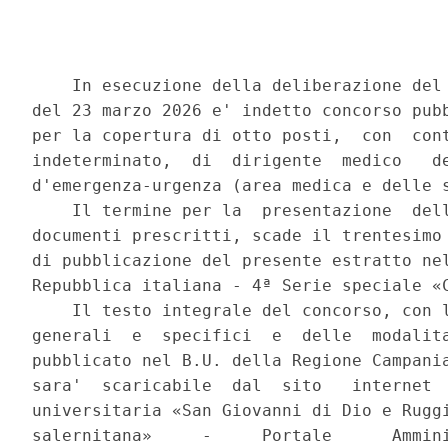
    In esecuzione della deliberazione del 
del 23 marzo 2026 e' indetto concorso pubb
per la copertura di otto posti,  con  cont
indeterminato,  di  dirigente  medico   de
d'emergenza-urgenza (area medica e delle s
    Il termine per la  presentazione  dell
documenti prescritti, scade il trentesimo 
di pubblicazione del presente estratto nel
Repubblica italiana - 4ª Serie speciale «C
    Il testo integrale del concorso, con l
generali  e  specifici  e  delle  modalita
pubblicato nel B.U. della Regione Campania
sara'  scaricabile  dal  sito   internet  
universitaria «San Giovanni di Dio e Ruggi
salernitana»     -     Portale      Ammini